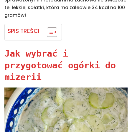
tej lekkiej sałatki, która ma zaledwie 34 kcal na 100
gramów!
SPIS TREŚCI
Jak wybrać i
przygotować ogórki do
mizerii