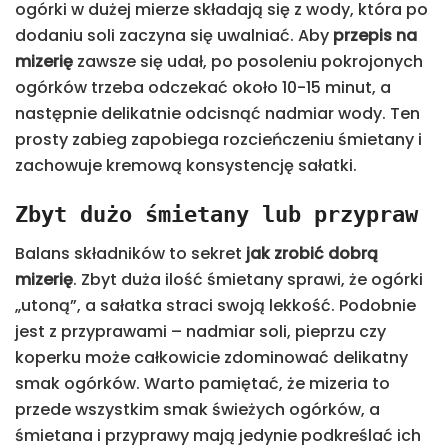
ogórki w dużej mierze składają się z wody, która po
dodaniu soli zaczyna się uwalniać. Aby
przepis na
mizerię
zawsze się udał, po posoleniu pokrojonych
ogórków trzeba odczekać około 10-15 minut, a
następnie delikatnie odcisnąć nadmiar wody. Ten
prosty zabieg zapobiega rozcieńczeniu śmietany i
zachowuje kremową konsystencję sałatki.
Zbyt dużo śmietany lub przypraw
Balans składników to sekret
jak zrobić dobrą
mizerię
. Zbyt duża ilość śmietany sprawi, że ogórki
„utoną”, a sałatka straci swoją lekkość. Podobnie
jest z przyprawami – nadmiar soli, pieprzu czy
koperku może całkowicie zdominować delikatny
smak ogórków. Warto pamiętać, że mizeria to
przede wszystkim smak świeżych ogórków, a
śmietana i przyprawy mają jedynie podkreślać ich