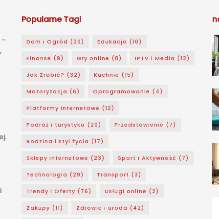
Popularne Tagi
n
 –
Dom i Ogród
(20)
Edukacja
(10)
,
Finanse
(9)
Gry online
(8)
IPTV i Media
(12)
Jak Zrobić?
(32)
Kuchnie
(15)
Motoryzacja
(6)
Oprogramowanie
(4)
Platformy internetowe
(12)
Podróż i turystyka
(20)
Przedstawienie
(7)
j.
Rodzina i styl życia
(17)
Sklepy internetowe
(23)
Sport i Aktywność
(7)
Technologia
(29)
Transport
(3)
i
Trendy i Oferty
(76)
Usługi online
(2)
Zakupy
(11)
Zdrowie i uroda
(42)