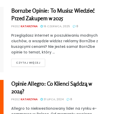
Born2be Opinie: To Musisz Wiedzieć
Przed Zakupem w 2025
PRZEZ
KATARZYNA
16 CZERWCA, 2025
0
Przeglądasz internet w poszukiwaniu modnych
ciuchów, a wszędzie widzisz reklamy Born2be z
kuszącymi cenami? Nie jesteś sama! Born2be
opinie to temat, który ...
CZYTAJ WIĘCEJ
Opinie Allegro: Co Klienci Sąddzą w
2024?
PRZEZ
KATARZYNA
31 LIPCA, 2024
0
Allegro to niekwestionowany lider na rynku e-