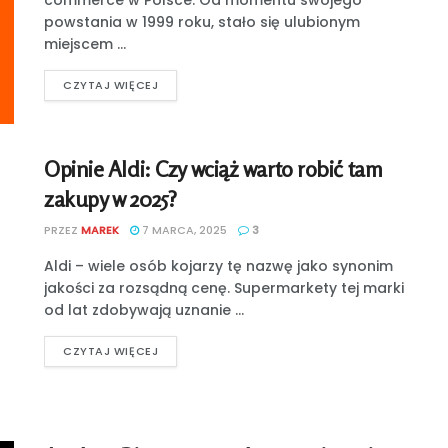
commerce w Polsce. Od momentu swojego
powstania w 1999 roku, stało się ulubionym
miejscem ...
CZYTAJ WIĘCEJ
Opinie Aldi: Czy wciąż warto robić tam
zakupy w 2025?
PRZEZ
MAREK
7 MARCA, 2025
3
Aldi – wiele osób kojarzy tę nazwę jako synonim
jakości za rozsądną cenę. Supermarkety tej marki
od lat zdobywają uznanie ...
CZYTAJ WIĘCEJ