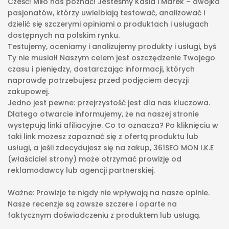
Cześć! Miło nas poznać! Jesteśmy Kasia i Marek – dwójka
pasjonatów, którzy uwielbiają testować, analizować i
dzielić się szczerymi opiniami o produktach i usługach
dostępnych na polskim rynku.
Testujemy, oceniamy i analizujemy produkty i usługi, byś
Ty nie musiał! Naszym celem jest oszczędzenie Twojego
czasu i pieniędzy, dostarczając informacji, których
naprawdę potrzebujesz przed podjęciem decyzji
zakupowej.
Jedno jest pewne: przejrzystość jest dla nas kluczowa.
Dlatego otwarcie informujemy, że na naszej stronie
występują linki afiliacyjne. Co to oznacza? Po kliknięciu w
taki link możesz zapoznać się z ofertą produktu lub
usługi, a jeśli zdecydujesz się na zakup, 361SEO MON I.K.E
(właściciel strony) może otrzymać prowizję od
reklamodawcy lub agencji partnerskiej.
Ważne: Prowizje te nigdy nie wpływają na nasze opinie.
Nasze recenzje są zawsze szczere i oparte na
faktycznym doświadczeniu z produktem lub usługą.