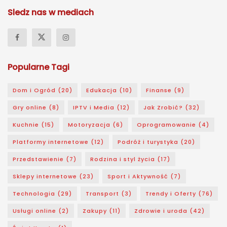
Sledz nas w mediach
Popularne Tagi
Dom i Ogród
(20)
Edukacja
(10)
Finanse
(9)
Gry online
(8)
IPTV i Media
(12)
Jak Zrobić?
(32)
Kuchnie
(15)
Motoryzacja
(6)
Oprogramowanie
(4)
Platformy internetowe
(12)
Podróż i turystyka
(20)
Przedstawienie
(7)
Rodzina i styl życia
(17)
Sklepy internetowe
(23)
Sport i Aktywność
(7)
Technologia
(29)
Transport
(3)
Trendy i Oferty
(76)
Usługi online
(2)
Zakupy
(11)
Zdrowie i uroda
(42)