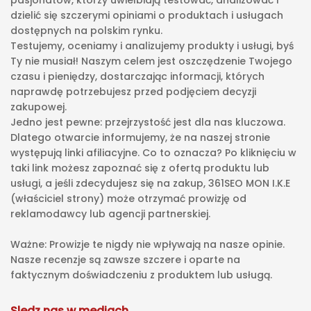
pasjonatów, którzy uwielbiają testować, analizować i
dzielić się szczerymi opiniami o produktach i usługach
dostępnych na polskim rynku.
Testujemy, oceniamy i analizujemy produkty i usługi, byś
Ty nie musiał! Naszym celem jest oszczędzenie Twojego
czasu i pieniędzy, dostarczając informacji, których
naprawdę potrzebujesz przed podjęciem decyzji
zakupowej.
Jedno jest pewne: przejrzystość jest dla nas kluczowa.
Dlatego otwarcie informujemy, że na naszej stronie
występują linki afiliacyjne. Co to oznacza? Po kliknięciu w
taki link możesz zapoznać się z ofertą produktu lub
usługi, a jeśli zdecydujesz się na zakup, 361SEO MON I.K.E
(właściciel strony) może otrzymać prowizję od
reklamodawcy lub agencji partnerskiej.
Ważne: Prowizje te nigdy nie wpływają na nasze opinie.
Nasze recenzje są zawsze szczere i oparte na
faktycznym doświadczeniu z produktem lub usługą.
Sledz nas w mediach