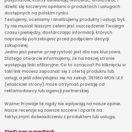
pasjonatów, którzy uwielbiają testować, analizować i
dzielić się szczerymi opiniami o produktach i usługach
dostępnych na polskim rynku.
Testujemy, oceniamy i analizujemy produkty i usługi, byś
Ty nie musiał! Naszym celem jest oszczędzenie Twojego
czasu i pieniędzy, dostarczając informacji, których
naprawdę potrzebujesz przed podjęciem decyzji
zakupowej.
Jedno jest pewne: przejrzystość jest dla nas kluczowa.
Dlatego otwarcie informujemy, że na naszej stronie
występują linki afiliacyjne. Co to oznacza? Po kliknięciu w
taki link możesz zapoznać się z ofertą produktu lub
usługi, a jeśli zdecydujesz się na zakup, 361SEO MON I.K.E
(właściciel strony) może otrzymać prowizję od
reklamodawcy lub agencji partnerskiej.
Ważne: Prowizje te nigdy nie wpływają na nasze opinie.
Nasze recenzje są zawsze szczere i oparte na
faktycznym doświadczeniu z produktem lub usługą.
Sledz nas w mediach