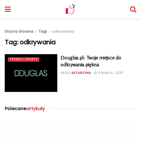
Strona Glowna
Tagi
odkrywania
Tag:
odkrywania
Douglas.pl: Twoje miejsce do
TRENDY I OFERTY
odkrywania piękna
PRZEZ
KATARZYNA
9 MARCA, 2025
Polecane
artykuły