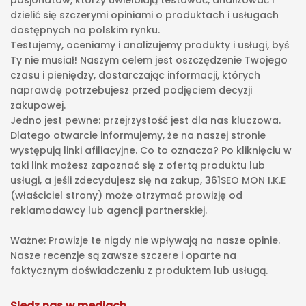
pasjonatów, którzy uwielbiają testować, analizować i
dzielić się szczerymi opiniami o produktach i usługach
dostępnych na polskim rynku.
Testujemy, oceniamy i analizujemy produkty i usługi, byś
Ty nie musiał! Naszym celem jest oszczędzenie Twojego
czasu i pieniędzy, dostarczając informacji, których
naprawdę potrzebujesz przed podjęciem decyzji
zakupowej.
Jedno jest pewne: przejrzystość jest dla nas kluczowa.
Dlatego otwarcie informujemy, że na naszej stronie
występują linki afiliacyjne. Co to oznacza? Po kliknięciu w
taki link możesz zapoznać się z ofertą produktu lub
usługi, a jeśli zdecydujesz się na zakup, 361SEO MON I.K.E
(właściciel strony) może otrzymać prowizję od
reklamodawcy lub agencji partnerskiej.
Ważne: Prowizje te nigdy nie wpływają na nasze opinie.
Nasze recenzje są zawsze szczere i oparte na
faktycznym doświadczeniu z produktem lub usługą.
Sledz nas w mediach