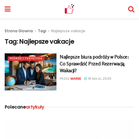
Strona Glowna
Tagi
Najlepsze vakacje
Tag:
Najlepsze vakacje
Najlepsze biura podróży w Polsce:
PODRÓŻ I TURYSTYKA
Co Sprawdzić Przed Rezerwacją
Wakacji?
PRZEZ
MAREK
18 MAJA, 2026
Polecane
artykuły