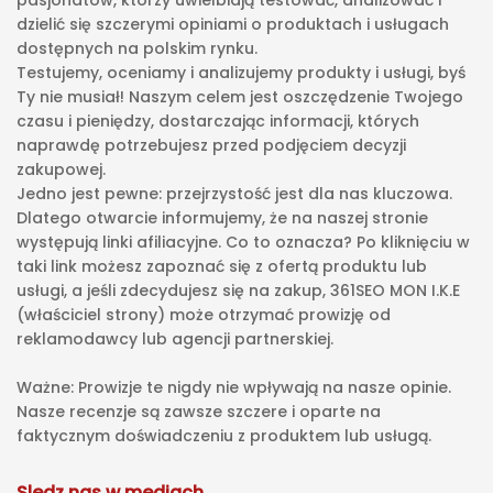
pasjonatów, którzy uwielbiają testować, analizować i
dzielić się szczerymi opiniami o produktach i usługach
dostępnych na polskim rynku.
Testujemy, oceniamy i analizujemy produkty i usługi, byś
Ty nie musiał! Naszym celem jest oszczędzenie Twojego
czasu i pieniędzy, dostarczając informacji, których
naprawdę potrzebujesz przed podjęciem decyzji
zakupowej.
Jedno jest pewne: przejrzystość jest dla nas kluczowa.
Dlatego otwarcie informujemy, że na naszej stronie
występują linki afiliacyjne. Co to oznacza? Po kliknięciu w
taki link możesz zapoznać się z ofertą produktu lub
usługi, a jeśli zdecydujesz się na zakup, 361SEO MON I.K.E
(właściciel strony) może otrzymać prowizję od
reklamodawcy lub agencji partnerskiej.
Ważne: Prowizje te nigdy nie wpływają na nasze opinie.
Nasze recenzje są zawsze szczere i oparte na
faktycznym doświadczeniu z produktem lub usługą.
Sledz nas w mediach