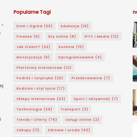
Popularne Tagi
n
 –
Dom i Ogród
(20)
Edukacja
(10)
,
Finanse
(9)
Gry online
(8)
IPTV i Media
(12)
Jak Zrobić?
(32)
Kuchnie
(15)
Motoryzacja
(6)
Oprogramowanie
(4)
Platformy internetowe
(12)
Podróż i turystyka
(20)
Przedstawienie
(7)
j.
Rodzina i styl życia
(17)
Sklepy internetowe
(23)
Sport i Aktywność
(7)
Technologia
(29)
Transport
(3)
i
Trendy i Oferty
(76)
Usługi online
(2)
Zakupy
(11)
Zdrowie i uroda
(42)