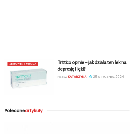
Trittico opinie – jak działa ten lek na
ZDROWIE I URODA
depresję i lęki?
PRZEZ
KATARZYNA
25 STYCZNIA, 2024
Polecane
artykuły