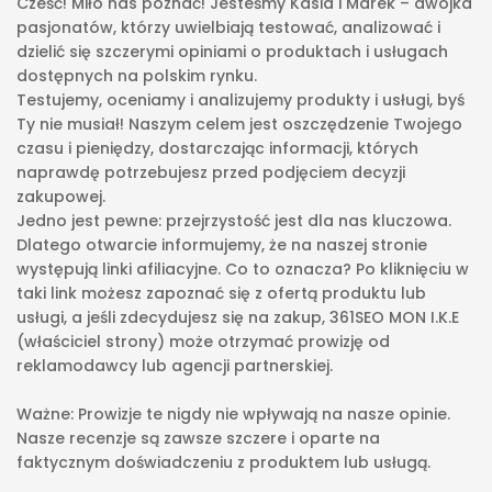
Cześć! Miło nas poznać! Jesteśmy Kasia i Marek – dwójka
pasjonatów, którzy uwielbiają testować, analizować i
dzielić się szczerymi opiniami o produktach i usługach
dostępnych na polskim rynku.
Testujemy, oceniamy i analizujemy produkty i usługi, byś
Ty nie musiał! Naszym celem jest oszczędzenie Twojego
czasu i pieniędzy, dostarczając informacji, których
naprawdę potrzebujesz przed podjęciem decyzji
zakupowej.
Jedno jest pewne: przejrzystość jest dla nas kluczowa.
Dlatego otwarcie informujemy, że na naszej stronie
występują linki afiliacyjne. Co to oznacza? Po kliknięciu w
taki link możesz zapoznać się z ofertą produktu lub
usługi, a jeśli zdecydujesz się na zakup, 361SEO MON I.K.E
(właściciel strony) może otrzymać prowizję od
reklamodawcy lub agencji partnerskiej.
Ważne: Prowizje te nigdy nie wpływają na nasze opinie.
Nasze recenzje są zawsze szczere i oparte na
faktycznym doświadczeniu z produktem lub usługą.