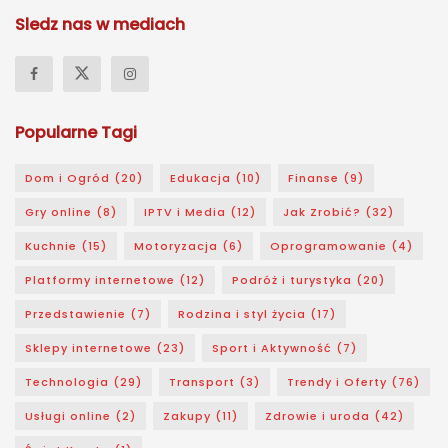
Sledz nas w mediach
Popularne Tagi
Dom i Ogród
(20)
Edukacja
(10)
Finanse
(9)
Gry online
(8)
IPTV i Media
(12)
Jak Zrobić?
(32)
Kuchnie
(15)
Motoryzacja
(6)
Oprogramowanie
(4)
Platformy internetowe
(12)
Podróż i turystyka
(20)
Przedstawienie
(7)
Rodzina i styl życia
(17)
Sklepy internetowe
(23)
Sport i Aktywność
(7)
Technologia
(29)
Transport
(3)
Trendy i Oferty
(76)
Usługi online
(2)
Zakupy
(11)
Zdrowie i uroda
(42)