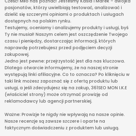
Cześć! Miło nas poznać! Jesteśmy Kasia i Marek – dwójka
pasjonatów, którzy uwielbiają testować, analizować i
dzielić się szczerymi opiniami o produktach i usługach
dostępnych na polskim rynku.
Testujemy, oceniamy i analizujemy produkty i usługi, byś
Ty nie musiał! Naszym celem jest oszczędzenie Twojego
czasu i pieniędzy, dostarczając informacji, których
naprawdę potrzebujesz przed podjęciem decyzji
zakupowej.
Jedno jest pewne: przejrzystość jest dla nas kluczowa.
Dlatego otwarcie informujemy, że na naszej stronie
występują linki afiliacyjne. Co to oznacza? Po kliknięciu w
taki link możesz zapoznać się z ofertą produktu lub
usługi, a jeśli zdecydujesz się na zakup, 361SEO MON I.K.E
(właściciel strony) może otrzymać prowizję od
reklamodawcy lub agencji partnerskiej.
Ważne: Prowizje te nigdy nie wpływają na nasze opinie.
Nasze recenzje są zawsze szczere i oparte na
faktycznym doświadczeniu z produktem lub usługą.