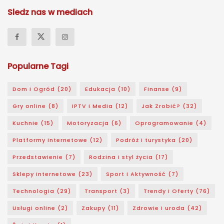
Sledz nas w mediach
Popularne Tagi
Dom i Ogród
(20)
Edukacja
(10)
Finanse
(9)
Gry online
(8)
IPTV i Media
(12)
Jak Zrobić?
(32)
Kuchnie
(15)
Motoryzacja
(6)
Oprogramowanie
(4)
Platformy internetowe
(12)
Podróż i turystyka
(20)
Przedstawienie
(7)
Rodzina i styl życia
(17)
Sklepy internetowe
(23)
Sport i Aktywność
(7)
Technologia
(29)
Transport
(3)
Trendy i Oferty
(76)
Usługi online
(2)
Zakupy
(11)
Zdrowie i uroda
(42)