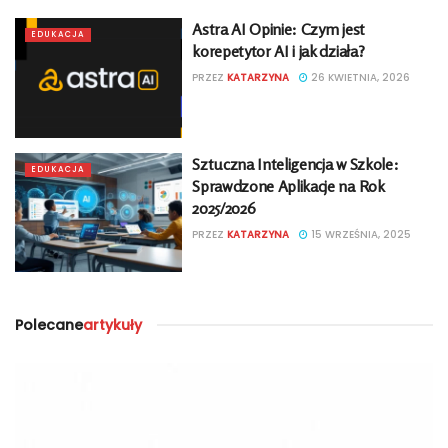
Astra AI Opinie: Czym jest
EDUKACJA
korepetytor AI i jak działa?
PRZEZ
KATARZYNA
26 KWIETNIA, 2026
Sztuczna Inteligencja w Szkole:
EDUKACJA
Sprawdzone Aplikacje na Rok
2025/2026
PRZEZ
KATARZYNA
15 WRZEŚNIA, 2025
Polecane
artykuły