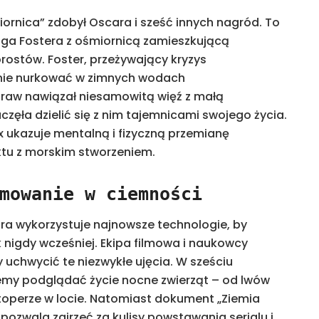
ornica” zdobył Oscara i sześć innych nagród. To
aiga Fostera z ośmiornicą zamieszkującą
ostów. Foster, przeżywający kryzys
nnie nurkować w zimnych wodach
praw nawiązał niesamowitą więź z małą
zęła dzielić się z nim tajemnicami swojego życia.
 ukazuje mentalną i fizyczną przemianę
tu z morskim stworzeniem.
mowanie w ciemności
óra wykorzystuje najnowsze technologie, by
k nigdy wcześniej. Ekipa filmowa i naukowcy
 uchwycić te niezwykłe ujęcia. W sześciu
my podglądać życie nocne zwierząt – od lwów
toperze w locie. Natomiast dokument „Ziemia
pozwala zajrzeć za kulisy powstawania serialu i