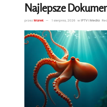
Najlepsze Dokument
przez
Marek
1 sierpnia, 2026
w
IPTV i Media
Rea