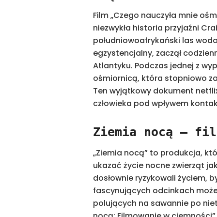
Film „Czego nauczyła mnie ośmi
niezwykła historia przyjaźni Cr
południowoafrykański las wodor
egzystencjalny, zaczął codzie
Atlantyku. Podczas jednej z wy
ośmiornicą, która stopniowo zac
Ten wyjątkowy dokument netflix
człowieka pod wpływem kontak
Ziemia nocą – fil
„Ziemia nocą” to produkcja, kt
ukazać życie nocne zwierząt ja
dosłownie ryzykowali życiem, by
fascynujących odcinkach może
polujących na sawannie po nie
nocą: Filmowanie w ciemności” 