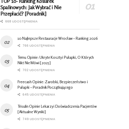
TOP 10- Ranking Kosiarek
Spalinowych: Jak Wybrać i Nie
Przepłacić? [Poradnik]
668 UDOSTĘPNIENIA
10 Najlepsze Restauracje Wrocław – Ranking 2026
766 UDOSTĘPNIENIA
Temu Opinie: Ukryte Koszty i Pułapki, O Których
Nikt Nie Mówi [2025]
702 UDOSTĘPNIENIA
Freecash Opinie: Zarobki, Bezpieczeństwo i
Pułapki – Poradnik Początkującego
645 UDOSTĘPNIENIA
Trisulin Opinie Lekarzy i Doświadczenia Pacjentów
[Aktualne Wyniki]
749 UDOSTĘPNIENIA