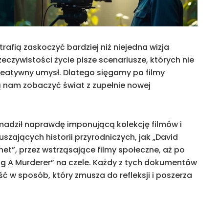
rafią zaskoczyć bardziej niż niejedna wizja
zeczywistości życie pisze scenariusze, których nie
reatywny umysł. Dlatego sięgamy po filmy
 nam zobaczyć świat z zupełnie nowej
romadził naprawdę imponującą kolekcję filmów i
szających historii przyrodniczych, jak „David
net”, przez wstrząsające filmy społeczne, aż po
ng A Murderer” na czele. Każdy z tych dokumentów
ść w sposób, który zmusza do refleksji i poszerza