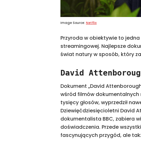
Image Source:
Netflix
Przyroda w obiektywie to jedna
streamingowej. Najlepsze doku
świat natury w sposób, który zap
David Attenboroug
Dokument „David Attenborough:
wśród filmów dokumentalnych n
tysięcy głosów, wyprzedził nawet
Dziewięćdziesięcioletni David A
dokumentalista BBC, zabiera w
doświadczenia. Przede wszystkim
fascynujących przygód, ale ta