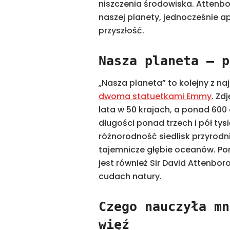
niszczenia środowiska. Attenbo
naszej planety, jednocześnie ape
przyszłość.
Nasza planeta – p
„Nasza planeta” to kolejny z n
dwoma statuetkami Emmy
. Zd
lata w 50 krajach, a ponad 600
długości ponad trzech i pół tys
różnorodność siedlisk przyrod
tajemnicze głębie oceanów. P
jest również Sir David Attenbo
cudach natury.
Czego nauczyła mn
więź