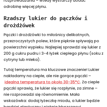
rozprowadzaniu – wtedy wystarczy dodać
odrobinę więcej płynu.
Rzadszy lukier do pączków i
drożdżówek
Pączki i drożdżówki to miłośnicy delikatnych,
przezroczystych polew, które pięknie spływają po
powierzchni wypieku. Najlepiej sprawdzi się lukier z
200 g cukru pudru i 3-4 łyżek ciepłego płynu (soku z
cytryny lub mleka).
Tutaj temperatura ma kluczowe znaczenie! Lukier
nakładamy na ciepłe, ale nie gorące pączki –
idealna temperatura to około 30-35°C
. Za ciepłe
pączki sprawią, że lukier się rozpłynie, za zimne –
nie rozprowadzi się równomiernie. Mała
wskazówka: dodaj łyżeczkę miodu, a lukier będzie
bardziej elastyczny i pięknie błyszczący!