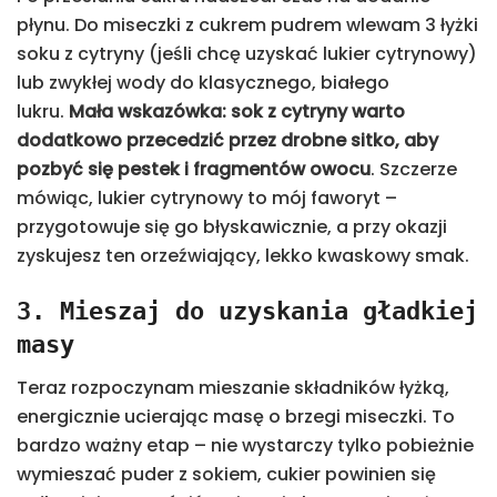
płynu. Do miseczki z cukrem pudrem wlewam 3 łyżki
soku z cytryny (jeśli chcę uzyskać lukier cytrynowy)
lub zwykłej wody do klasycznego, białego
lukru.
Mała wskazówka: sok z cytryny warto
dodatkowo przecedzić przez drobne sitko, aby
pozbyć się pestek i fragmentów owocu
. Szczerze
mówiąc, lukier cytrynowy to mój faworyt –
przygotowuje się go błyskawicznie, a przy okazji
zyskujesz ten orzeźwiający, lekko kwaskowy smak.
3. Mieszaj do uzyskania gładkiej
masy
Teraz rozpoczynam mieszanie składników łyżką,
energicznie ucierając masę o brzegi miseczki. To
bardzo ważny etap – nie wystarczy tylko pobieżnie
wymieszać puder z sokiem, cukier powinien się