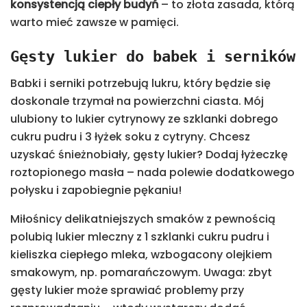
konsystencją ciepły budyń
– to złota zasada, którą
warto mieć zawsze w pamięci.
Gęsty lukier do babek i serników
Babki i serniki potrzebują lukru, który będzie się
doskonale trzymał na powierzchni ciasta. Mój
ulubiony to lukier cytrynowy ze szklanki dobrego
cukru pudru i 3 łyżek soku z cytryny. Chcesz
uzyskać śnieżnobiały, gęsty lukier? Dodaj łyżeczkę
roztopionego masła – nada polewie dodatkowego
połysku i zapobiegnie pękaniu!
Miłośnicy delikatniejszych smaków z pewnością
polubią lukier mleczny z 1 szklanki cukru pudru i
kieliszka ciepłego mleka, wzbogacony olejkiem
smakowym, np. pomarańczowym. Uwaga: zbyt
gęsty lukier może sprawiać problemy przy