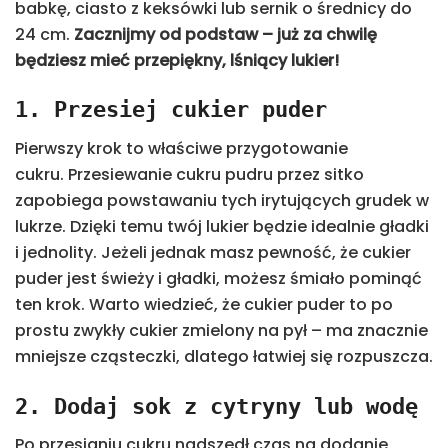
babkę, ciasto z keksówki lub sernik o średnicy do
24 cm.
Zacznijmy od podstaw – już za chwilę
będziesz mieć przepiękny, lśniący lukier!
1. Przesiej cukier puder
Pierwszy krok to właściwe przygotowanie
cukru. Przesiewanie cukru pudru przez sitko
zapobiega powstawaniu tych irytujących grudek w
lukrze. Dzięki temu twój lukier będzie idealnie gładki
i jednolity. Jeżeli jednak masz pewność, że cukier
puder jest świeży i gładki, możesz śmiało pominąć
ten krok. Warto wiedzieć, że cukier puder to po
prostu zwykły cukier zmielony na pył – ma znacznie
mniejsze cząsteczki, dlatego łatwiej się rozpuszcza.
2. Dodaj sok z cytryny lub wodę
Po przesianiu cukru nadszedł czas na dodanie