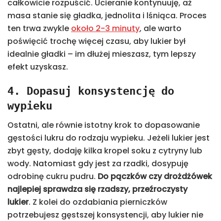
całkowicie rozpuścić. Ucieranie kontynuuję, aż
masa stanie się gładka, jednolita i lśniąca. Proces
ten trwa zwykle
około 2-3 minuty
, ale warto
poświęcić trochę więcej czasu, aby lukier był
idealnie gładki – im dłużej mieszasz, tym lepszy
efekt uzyskasz.
4. Dopasuj konsystencję do
wypieku
Ostatni, ale równie istotny krok to dopasowanie
gęstości lukru do rodzaju wypieku. Jeżeli lukier jest
zbyt gęsty, dodaję kilka kropel soku z cytryny lub
wody. Natomiast gdy jest za rzadki, dosypuję
odrobinę cukru pudru.
Do pączków czy drożdżówek
najlepiej sprawdza się rzadszy, przeźroczysty
lukier
. Z kolei do ozdabiania pierniczków
potrzebujesz gęstszej konsystencji, aby lukier nie