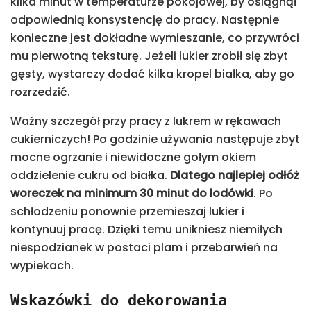
kilka minut w temperaturze pokojowej, by osiągnął
odpowiednią konsystencję do pracy. Następnie
konieczne jest dokładne wymieszanie, co przywróci
mu pierwotną teksturę. Jeżeli lukier zrobił się zbyt
gęsty, wystarczy dodać kilka kropel białka, aby go
rozrzedzić.
Ważny szczegół przy pracy z lukrem w rękawach
cukierniczych! Po godzinie używania następuje zbyt
mocne ogrzanie i niewidoczne gołym okiem
oddzielenie cukru od białka.
Dlatego najlepiej odłóż
woreczek na minimum 30 minut do lodówki
. Po
schłodzeniu ponownie przemieszaj lukier i
kontynuuj pracę. Dzięki temu unikniesz niemiłych
niespodzianek w postaci plam i przebarwień na
wypiekach.
Wskazówki do dekorowania