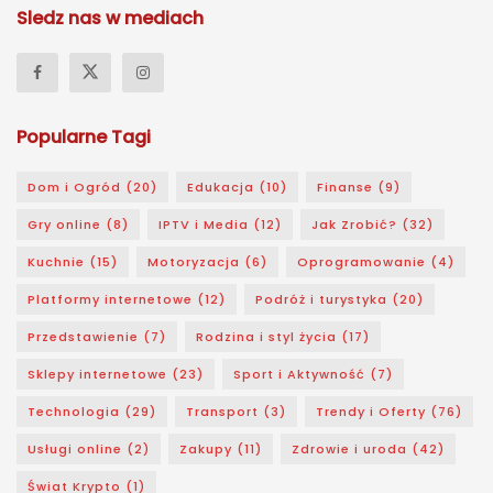
Sledz nas w mediach
Popularne Tagi
Dom i Ogród
(20)
Edukacja
(10)
Finanse
(9)
Gry online
(8)
IPTV i Media
(12)
Jak Zrobić?
(32)
Kuchnie
(15)
Motoryzacja
(6)
Oprogramowanie
(4)
Platformy internetowe
(12)
Podróż i turystyka
(20)
Przedstawienie
(7)
Rodzina i styl życia
(17)
Sklepy internetowe
(23)
Sport i Aktywność
(7)
Technologia
(29)
Transport
(3)
Trendy i Oferty
(76)
Usługi online
(2)
Zakupy
(11)
Zdrowie i uroda
(42)
Świat Krypto
(1)