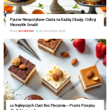
Pyszne Niespotykane Ciasta na Każdą Okazję: Odkryj
Niezwykłe Smaki!
PRZEZ
KATARZYNA
30 LISTOPADA, 2025
10 Najlepszych Ciast Bez Pieczenia – Proste Przepisy