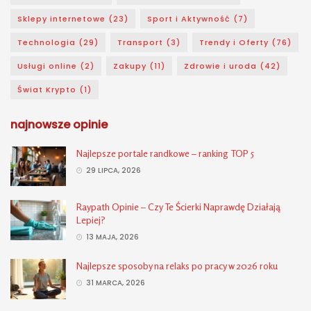
Sklepy internetowe
(23)
Sport i Aktywność
(7)
Technologia
(29)
Transport
(3)
Trendy i Oferty
(76)
Usługi online
(2)
Zakupy
(11)
Zdrowie i uroda
(42)
Świat Krypto
(1)
najnowsze opinie
Najlepsze portale randkowe – ranking TOP 5
29 LIPCA, 2026
Raypath Opinie – Czy Te Ścierki Naprawdę Działają
Lepiej?
13 MAJA, 2026
Najlepsze sposoby na relaks po pracy w 2026 roku
31 MARCA, 2026