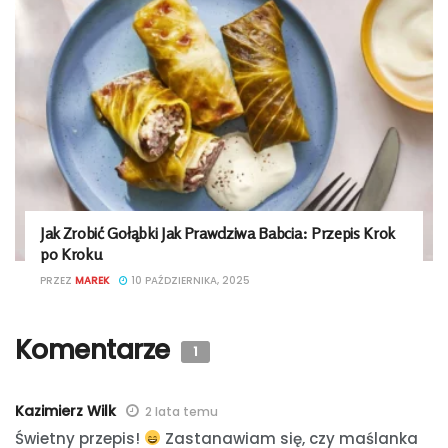
Jak Zrobić Gołąbki Jak Prawdziwa Babcia: Przepis Krok
po Kroku
PRZEZ
MAREK
10 PAŹDZIERNIKA, 2025
Komentarze
1
Kazimierz Wilk
2 lata temu
Świetny przepis!
Zastanawiam się, czy maślanka