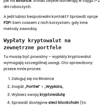
jak na
Binance
. Środki zwykle docierają w ciągu 1-2
dni roboczych.
A jeśli lubisz bezpośredni kontakt? Sprawdź opcje
P2P
! Sam czasem z nich korzystam, gdy inne
metody zawodzą.
Wypłaty kryptowalut na
zewnętrzne portfele
Tu muszę być poważny – wypłaty kryptowalut
wymagają szczególnej uwagi. Oto sprawdzony
przeze mnie proces:
Zaloguj się na Binance
Znajdź „
Portfel
” > „
Wypłata
„
Wybierz swoją
kryptowalutę
Sprawdź dostępne
sieci blockchain
(to