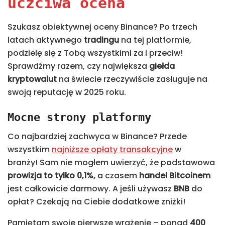
uczciwa ocena
Szukasz obiektywnej oceny Binance? Po trzech
latach aktywnego
tradingu
na tej platformie,
podzielę się z Tobą wszystkimi za i przeciw!
Sprawdźmy razem, czy największa
giełda
kryptowalut
na świecie rzeczywiście zasługuje na
swoją reputację w 2025 roku.
Mocne strony platformy
Co najbardziej zachwyca w Binance? Przede
wszystkim
najniższe opłaty transakcyjne
w
branży! Sam nie mogłem uwierzyć, że podstawowa
prowizja to tylko 0,1%,
a czasem
handel
Bitcoinem
jest całkowicie darmowy. A jeśli używasz
BNB
do
opłat? Czekają na Ciebie dodatkowe zniżki!
Pamiętam swoje pierwsze wrażenie – ponad
400