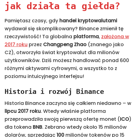
jak działa ta giełda?
Pamiętasz czasy, gdy
handel
kryptowalutami
wydawał się skomplikowany? Binance zmienił tę
rzeczywistość! Ta globalna
platforma
,
założona w
2017 roku
przez
Changpeng Zhao
(znanego jako
CZ), otworzyła świat kryptowalut dla milionów
użytkowników. Dziś możesz handlować ponad 600
różnymi aktywami cyfrowymi, a wszystko to z
poziomu intuicyjnego interfejsu!
Historia i rozwój Binance
Historia Binance zaczyna się całkiem niedawno – w
lipcu 2017 roku
. Wtedy właśnie platforma
przeprowadziła swoją pierwszą ofertę monet (
ICO
)
dla tokena
BNB
. Zebrano wtedy około 15 milionów
dolarów, sprzedając
100
milionów tokenów po 15