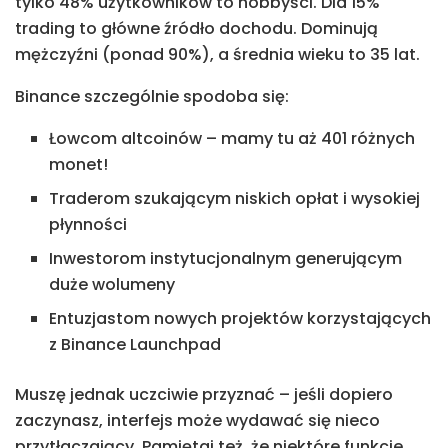
tylko 48% użytkowników to hobbyści. Dla 15%
trading to główne źródło dochodu. Dominują
mężczyźni (ponad 90%), a średnia wieku to 35 lat.
Binance szczególnie spodoba się:
Łowcom altcoinów – mamy tu aż 401 różnych
monet!
Traderom szukającym niskich opłat i wysokiej
płynności
Inwestorom instytucjonalnym generującym
duże wolumeny
Entuzjastom nowych projektów korzystających
z Binance Launchpad
Muszę jednak uczciwie przyznać – jeśli dopiero
zaczynasz, interfejs może wydawać się nieco
przytłaczający. Pamiętaj też, że niektóre funkcje