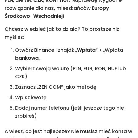
PLN
, ale też
CZK
,
RON
i
HUF
. Naprawdę wygodne
rozwiązanie dla nas, mieszkańców
Europy
Środkowo
–
Wschodniej
!
Chcesz wiedzieć jak to działa? To prostsze niż
myślisz:
Otwórz Binance i znajdź „
Wpłata
” > „Wpłata
bankowa
„
Wybierz swoją walutę (PLN, EUR, RON, HUF lub
CZK)
Zaznacz „ZEN.COM” jako metodę
Wpisz kwotę
Dodaj numer telefonu (jeśli jeszcze tego nie
zrobiłeś)
A wiesz, co jest najlepsze? Nie musisz mieć konta w