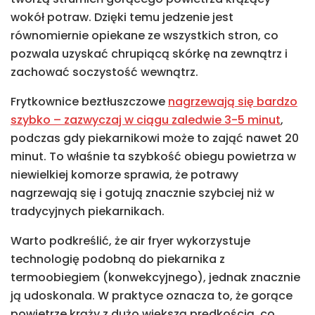
wokół potraw. Dzięki temu jedzenie jest
równomiernie opiekane ze wszystkich stron, co
pozwala uzyskać chrupiącą skórkę na zewnątrz i
zachować soczystość wewnątrz.
Frytkownice beztłuszczowe
nagrzewają się bardzo
szybko – zazwyczaj w ciągu zaledwie 3-5 minut
,
podczas gdy piekarnikowi może to zająć nawet 20
minut. To właśnie ta szybkość obiegu powietrza w
niewielkiej komorze sprawia, że potrawy
nagrzewają się i gotują znacznie szybciej niż w
tradycyjnych piekarnikach.
Warto podkreślić, że air fryer wykorzystuje
technologię podobną do piekarnika z
termoobiegiem (konwekcyjnego), jednak znacznie
ją udoskonala. W praktyce oznacza to, że gorące
powietrze krąży z dużo większą prędkością, co