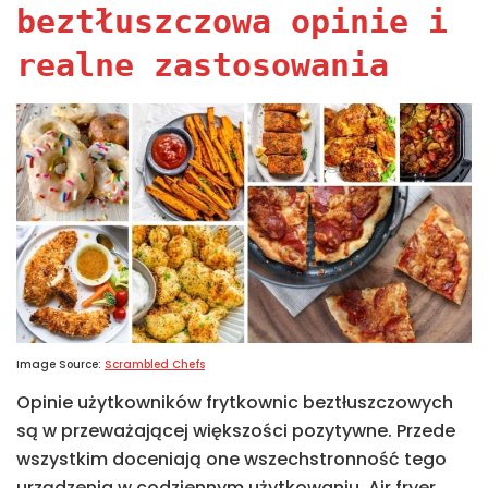
beztłuszczowa opinie i
realne zastosowania
Image Source:
Scrambled Chefs
Opinie użytkowników frytkownic beztłuszczowych
są w przeważającej większości pozytywne. Przede
wszystkim doceniają one wszechstronność tego
urządzenia w codziennym użytkowaniu. Air fryer